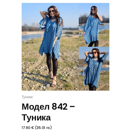
Туники
ИЗБЕРИ
Модел 842 –
Туника
17.90
€
(
35.01
лв.
)