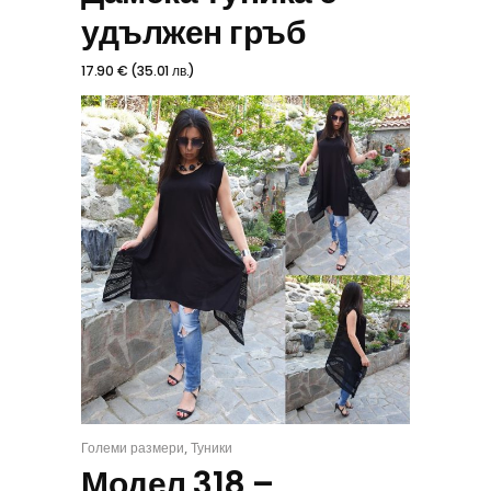
удължен гръб
17.90
€
(
35.01
лв.
)
,
Големи размери
Туники
ИЗБЕРИ
Модел 318 –