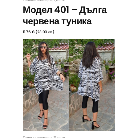
ИЗБЕРИ
Модел 401 – Дълга
червена туника
11.76
€
(
23.00
лв.
)
,
Големи размери
Туники