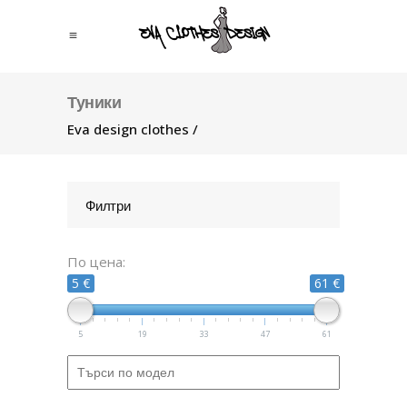
Туники
Eva design clothes
/
Филтри
По цена:
5 €
61 €
5
19
33
47
61