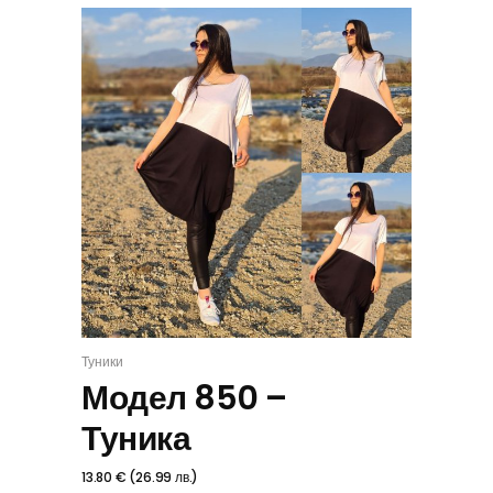
Туники
ИЗБЕРИ
Модел 850 –
Туника
13.80
€
(
26.99
лв.
)