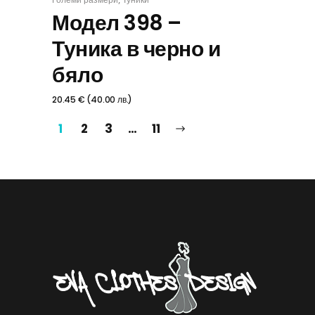
ИЗБЕРИ
Модел 398 –
Туника в черно и
бяло
20.45
€
(
40.00
лв.
)
1
2
3
…
11