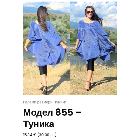
,
Големи размери
Туники
ИЗБЕРИ
Модел 855 –
Туника
15.34
€
(
30.00
лв.
)