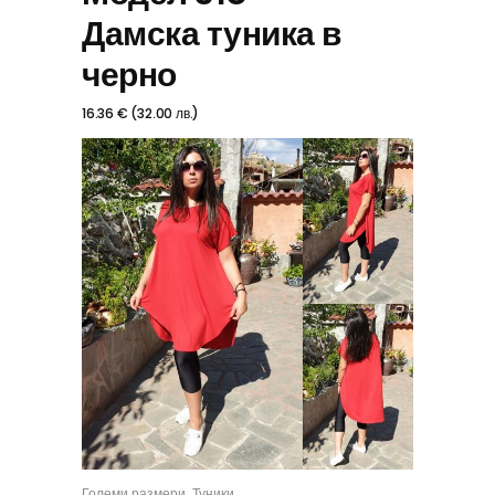
Дамска туника в
черно
16.36
€
(
32.00
лв.
)
,
Големи размери
Туники