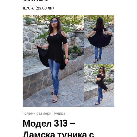
11.76
€
(
23.00
лв.
)
,
Големи размери
Туники
ИЗБЕРИ
Модел 313 –
Дамска туника с