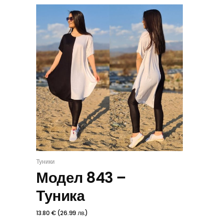
Туники
ИЗБЕРИ
Модел 843 –
Туника
13.80
€
(
26.99
лв.
)