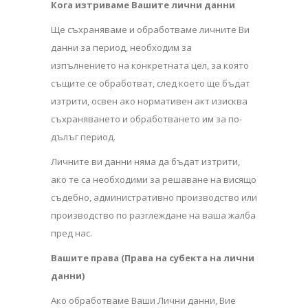
Кога изтриваме Вашите лични данни
Ще съхраняваме и обработваме личните Ви
данни за период, необходим за
изпълнението на конкретната цел, за която
същите се обработват, след което ще бъдат
изтрити, освен ако нормативен акт изисква
съхраняването и обработването им за по-
дълъг период.
Личните ви данни няма да бъдат изтрити,
ако те са необходими за решаване на висящо
съдебно, административно производство или
производство по разглеждане на ваша жалба
пред нас.
Вашите права (Права на субекта на лични
данни)
Ако обработваме Ваши Лични данни, Вие