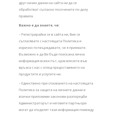
друг начин данни на сайта ни да се
обработват съгласно посочените по-долу
правила.
Важно е да знаете, че:
– Регистрирайки се в сайта ни, Вие се
съгласявате с настоящата Политика и
изрично потвърждавате, че я приемате.
Възможно е да Ви бъде поискана лична
информация всеки път, щом влезете във
връзка с нас с оглед предоставянето на
продуктите и услугите ни.
– Единствено при спазването на настоящата
Политика за защита на личните данни и
всички приложими законови разпоредби
Администраторът и неговите партньори
могат да споделят тази информация помежду