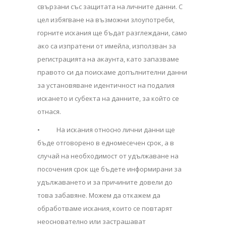
свързани със защитата на личните данни. С
цел избягване на възможни злоупотреби,
горните искания ще бъдат разглеждани, само
ако са изпратени от имейла, използван за
регистрацията на акаунта, като запазваме
правото си да поискаме допълнителни данни
за установяване идентичност на подалия
искането и субекта на данните, за който се
отнася.
• На искания относно лични данни ще
бъде отговорено в едномесечен срок, а в
случай на необходимост от удължаване на
посочения срок ще бъдете информирани за
удължаването и за причините довели до
това забавяне. Можем да откажем да
обработваме искания, които се повтарят
неоснователно или застрашават