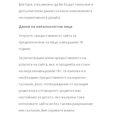
фактура, е възможно да Ви бъдат поискани и
допълнителни данни съгласно изискванията
на нормативната уредба.
Данни на непълнолетни лица
Услугите, предоставяни от сайта са
предназначени за лица, навършили 18
години.
За регистрация и/или предоставянето на
услугите на сайта, вкл. и продажба на стоки
на лица ненавършили 18 г. се изисква и е
необходимо предоставянето на изрично
съгласие, респ. потвърждение от носещия
родителска отговорност (родител или
настойник) за детето. Ако въпреки това
използвате сайта ни без такова разрешение
или съгласие, Вие скривате важна