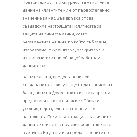
Поверителността и сигурността на личните
данни на клиентите ни е от първостепенно
значение за нас. Във връзка с това
създадохме настоящата Политиката за
защита на личните данни, която
регламентира начина, по който събираме,
използваме, съхраняваме, разкриваме и
изтриваме, или най-общо „обработваме“
данните Ви.
Вашите данни, предоставени при
създаването на акаунт, ще бъдат записани в
база данни на Дружеството и в тази връзка
предоставянето на съгласие с Общите
условия, неразделна част от които е
настоящата Политика за защита на личните
данни, се счита за съгласие предоставените
в акаунта Ви данни или предоставените по