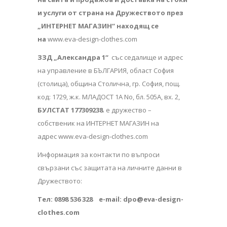
и услуги от страна на Дружеството през
„ИНТЕРНЕТ МАГАЗИН“ находящ се
на
www.eva-design-clothes.com
ЗЗД „Александра 1“
със седалище и адрес
на управление в БЪЛГАРИЯ, област София
(столица), община Столична, гр. София, пощ.
код: 1729, ж.к. МЛАДОСТ 1А No, бл. 505А, вх. 2,
БУЛСТАТ 177309238
. е дружество –
собственик на ИНТЕРНЕТ МАГАЗИН на
адрес
www.eva-design-clothes.com
Информация за контакти по въпроси
свързани със защитата на личните данни в
Дружеството:
Тел: 0898 536 328 e-mail:
dpo@eva-design-
clothes.com