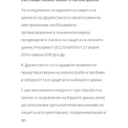
За осигуряване на адекватна защита на
данните на Дружеството и своите клиенти,
ние прилагаме необходимите
организационни и технически мерки,
предвидени в Закона за защита на личните
данни, Регламент (ЕС) 2016/679 от 27 април
2016 година (ОЗРД) и др.;
В Дружеството са създадени правила по
предотвратяване на злоупотреби и пробиви
в сигурността и защитата на Вашите данни.
С цел максимална сигурност при обработка,
пренос и съхранение на Вашите данни, може
да използваме допълнителни механизми за
защита като криптиране, псевдонимизация и
др.