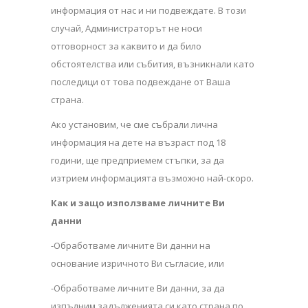
информация от нас и ни подвеждате. В този
случай, Администраторът не носи
отговорност за каквито и да било
обстоятелства или събития, възникнали като
последици от това подвеждане от Ваша
страна.
Ако установим, че сме събрали лична
информация на дете на възраст под 18
години, ще предприемем стъпки, за да
изтрием информацията възможно най-скоро.
Как и защо използваме личните Ви
данни
-Обработваме личните Ви данни на
основание изричното Ви съгласие, или
-Обработваме личните Ви данни, за да
изпълним задълженията си като страна по