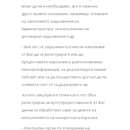
може да не е необходимо, ако е налично
друго правно основание, например: спазване
на законовите задължения на
Администратора; за изпълнение на
договорни задължения и др.
– Вие не сте задължен/а и ние не изискваме
от Вас да се регистрирате или да
предоставяте персонално разпознаваема
(лична) информация, за да разгледате нашия
Уебсайт или за да осъществите достъп до по-
голямата част от съдържанието му.
-Когато закупувате стоки като гост (без
регистриран акаунт) предоставените от Вас
данни се обработват само за целите на
изпълнението на конкретната поръчка.
– Контролен орган по отношение на