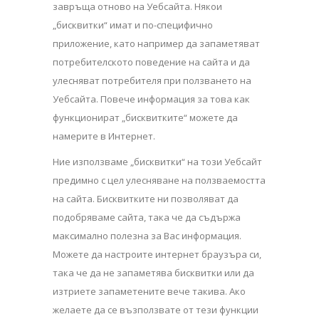
завръща отново на Уебсайта. Някои
„бисквитки“ имат и по-специфично
приложение, като например да запаметяват
потребителското поведение на сайта и да
улесняват потребителя при ползването на
Уебсайта. Повече информация за това как
функционират „бисквитките“ можете да
намерите в Интернет.
Ние използваме „бисквитки“ на този Уебсайт
предимно с цел улесняване на ползваемостта
на сайта. Бисквитките ни позволяват да
подобряваме сайта, така че да съдържа
максимално полезна за Вас информация.
Можете да настроите интернет браузъра си,
така че да не запаметява бисквитки или да
изтриете запаметените вече такива. Ако
желаете да се възползвате от тези функции