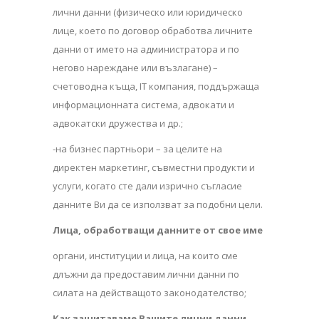
лични данни (физическо или юридическо
лице, което по договор обработва личните
данни от името на администратора и по
негово нареждане или възлагане) –
счетоводна къща, IT компания, поддържаща
информационната система, адвокати и
адвокатски дружества и др.;
-на бизнес партньори – за целите на
директен маркетинг, съвместни продукти и
услуги, когато сте дали изрично съгласие
данните Ви да се използват за подобни цели.
Лица, обработващи данните от свое име
органи, институции и лица, на които сме
длъжни да предоставим лични данни по
силата на действащото законодателство;
Как защитаваме Вашите лични данни