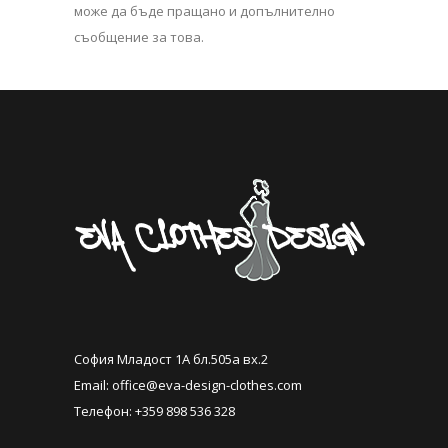
може да бъде пращано и допълнително
съобщение за това.
София Младост 1А бл.505а вх.2
Email:
office@eva-design-clothes.com
Телефон: +359 898 536 328