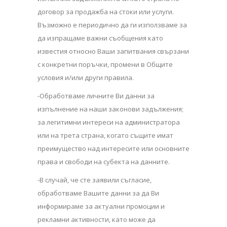
договор за продажба на стоки или услуги.
Възможно е периодично да ги използваме за
да изпращаме важни съобщения като
известия относно Ваши запитвания свързани
с конкретни поръчки, промени в Общите
условия и/или други правила.
-Обработваме личните Ви данни за
изпълнение на наши законови задължения;
за легитимни интереси на администратора
или на трета страна, когато същите имат
преимущество над интересите или основните
права и свободи на субекта на данните.
-В случай, че сте заявили съгласие,
обработваме Вашите данни за да Ви
информираме за актуални промоции и
рекламни активности, като може да