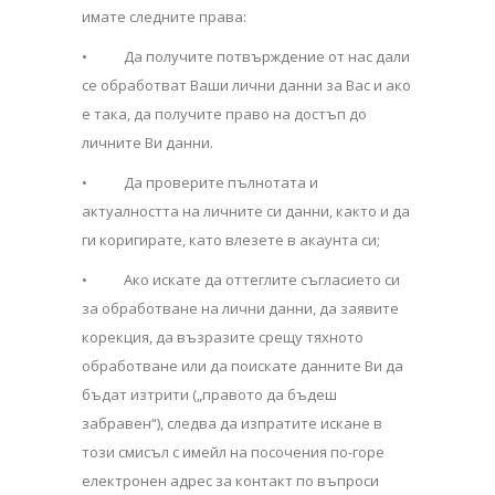
имате следните права:
• Да получите потвърждение от нас дали
се обработват Ваши лични данни за Вас и ако
е така, да получите право на достъп до
личните Ви данни.
• Да проверите пълнотата и
актуалността на личните си данни, както и да
ги коригирате, като влезете в акаунта си;
• Ако искате да оттеглите съгласието си
за обработване на лични данни, да заявите
корекция, да възразите срещу тяхното
обработване или да поискате данните Ви да
бъдат изтрити („правото да бъдеш
забравен“), следва да изпратите искане в
този смисъл с имейл на посочения по-горе
електронен адрес за контакт по въпроси