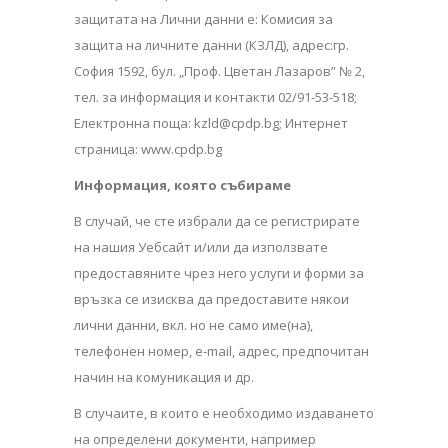
защитата на Лични данни е: Комисия за
защита на личните данни (КЗЛД), адрес:гр.
София 1592, бул. „Проф. Цветан Лазаров” № 2,
тел. за информация и контакти 02/91-53-518;
Електронна поща:
kzld@cpdp.bg
; Интернет
страница:
www.cpdp.bg
Информация, която събираме
В случай, че сте избрали да се регистрирате
на нашия Уебсайт и/или да използвате
предоставяните чрез него услуги и форми за
връзка се изисква да предоставите някои
лични данни, вкл. но не само име(на),
телефонен номер, e-mail, адрес, предпочитан
начин на комуникация и др.
В случаите, в които е необходимо издаването
на определени документи, например