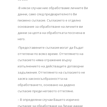
-В някои случаи ние обработваме личните Ви
данни, само след предварителното Ви
писмено съгласие. Съгласието е отделно
основание за обработване на личните ви
данни за целта на обработката посочена в
него.
-Предоставените съгласия могат да бъдат
оттеглени по всяко време. Оттеглянето на
съгласието няма отражение върху
изпълнението на действащите договорни
задължения. Оттеглянето на съгласието не
засяга законосъобразността на
обработването, основано на дадено
съгласие преди неговото оттегляне.
– В определени случаи Вашето изрично
съгласие за обработване на Лични данни