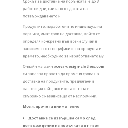
Срокът за доставка на поръчката е до 3
работни дни, считано от датата на
потвърждаването й.
Продуктите, изработени по индивидуална
поръчка, имат срок на доставка, който се
определя конкретно във всеки случай в
зависимост от спецификите на продукта и
времето, необходимо за изработването му.
Онлайн магазин e
ceva-design-clothes.com
си запазва правото да променя срока на
доставка на продуктите, предлагани в
настоящия сайт, ако и когато това е
свързано с независещи от нас причини.
Моля, прочети внимателно:
Доставка се извършва само след
потвърждение на поръчката от твоя