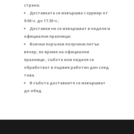
страна;
Доставката се извършва с куриер от
9.00 ч. до 17.30 ч.;
Доставки не се извършват в неделя и
официални празници;
Всички поръчки получени петък
вечер, по време на официални
празници , събота или неделя се
обработват в първия работен ден след
това.
В събота доставките се извършват
до обяд.