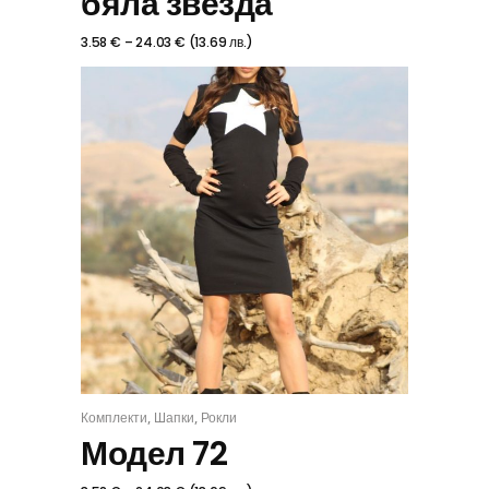
бяла звезда
3.58
€
–
24.03
€
(
13.69
лв.
)
,
,
Комплекти
Шапки
Рокли
КОМПЛЕКТ
Модел 72