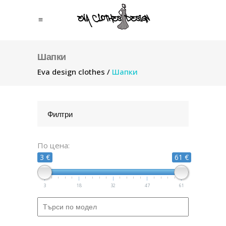
Шапки
Eva design clothes
/
Шапки
Филтри
По цена:
3 €
61 €
3
18
32
47
61