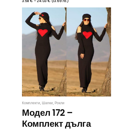
3.58
€
–
24.03
€
(
13.69
лв.
)
,
,
Комплекти
Шапки
Рокли
КОМПЛЕКТ
Модел 172 –
Комплект дълга