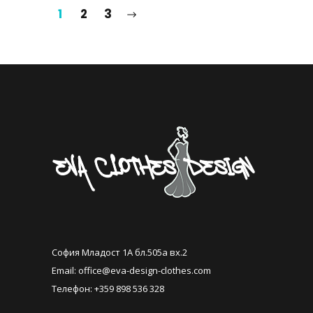
1
2
3
София Младост 1А бл.505а вх.2
Email:
office@eva-design-clothes.com
Телефон: +359 898 536 328