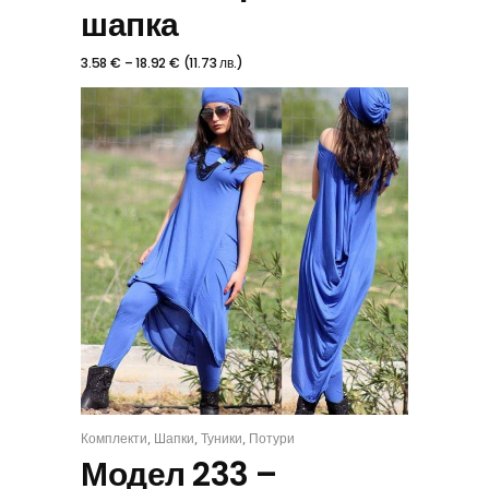
шапка
3.58
€
–
18.92
€
(
11.73
лв.
)
,
,
,
Комплекти
Шапки
Туники
Потури
КОМПЛЕКТ
Модел 233 –