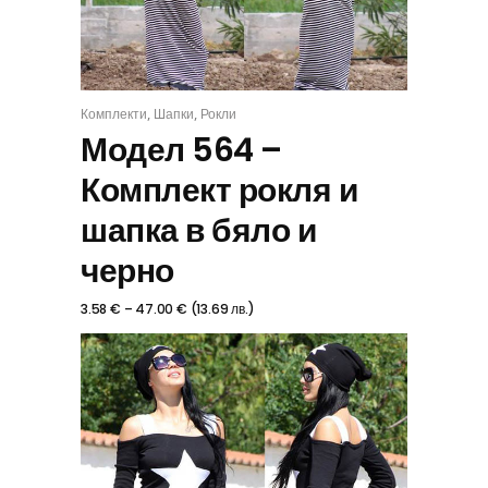
,
,
Комплекти
Шапки
Рокли
КОМПЛЕКТ
Модел 564 –
Комплект рокля и
шапка в бяло и
черно
3.58
€
–
47.00
€
(
13.69
лв.
)