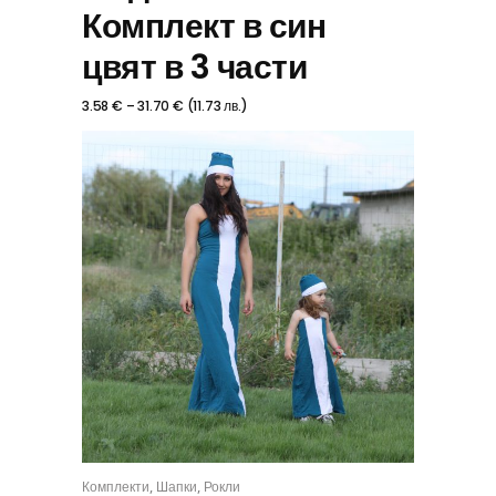
Комплект в син
цвят в 3 части
3.58
€
–
31.70
€
(
11.73
лв.
)
,
,
Комплекти
Шапки
Рокли
КОМПЛЕКТ