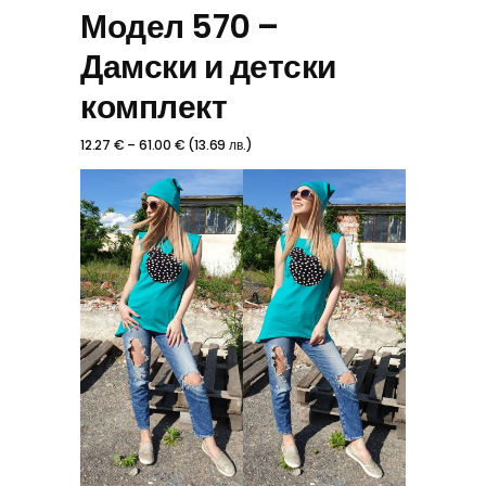
Модел 570 –
Дамски и детски
комплект
12.27
€
–
61.00
€
(
13.69
лв.
)