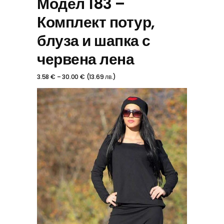
Модел 183 –
Комплект потур,
блуза и шапка с
червена лена
3.58
€
–
30.00
€
(
13.69
лв.
)