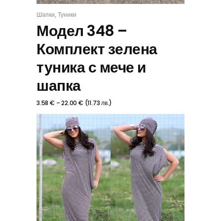
,
Шапки
Туники
КОМПЛЕКТ
Модел 348 –
Комплект зелена
туника с мече и
шапка
3.58
€
–
22.00
€
(
11.73
лв.
)