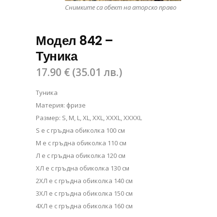
Снимките са обект на аторско право
Модел 842 –
Туника
17.90
€
(
35.01
лв.
)
Туника
Материя: фризе
Размер: S, M, L, XL, XXL, XXXL, XXXXL
S е с гръдна обиколка 100 см
М е с гръдна обиколка 110 см
Л е с гръдна обиколка 120 см
ХЛ е с гръдна обиколка 130 см
2ХЛ е с гръдна обиколка 140 см
3ХЛ е с гръдна обиколка 150 см
4ХЛ е с гръдна обиколка 160 см