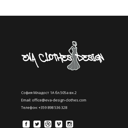
София Младост 1А бл.505а вх.2
Email:
office@eva-design-clothes.com
Телефон: +359 898 536 328