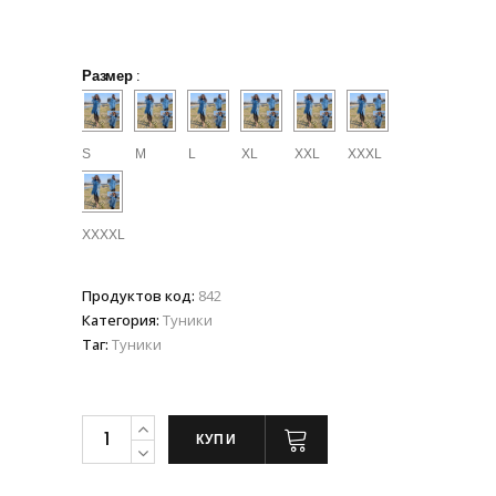
Размер
:
S
M
L
XL
XXL
XXXL
XXXXL
Продуктов код:
842
Категория:
Туники
Таг:
Туники
КУПИ