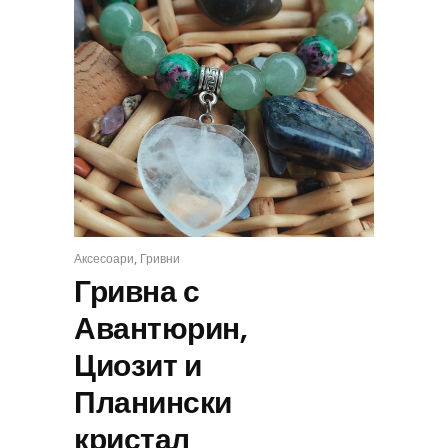
,
Аксесоари
Гривни
КУПИ
Гривна с
Авантюрин,
Циозит и
Планински
кристал