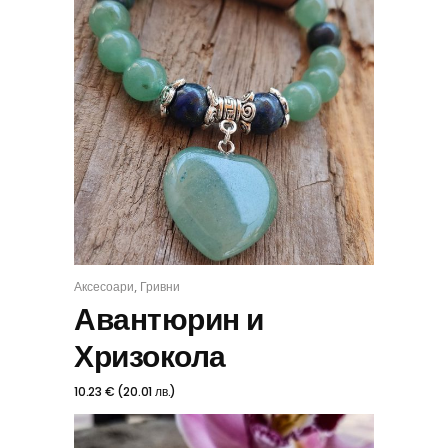
,
Аксесоари
Гривни
КУПИ
Авантюрин и
Хризокола
10.23
€
(
20.01
лв.
)