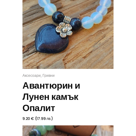
,
Аксесоари
Гривни
КУПИ
Авантюрин и
Лунен камък
Опалит
9.20
€
(
17.99
лв.
)