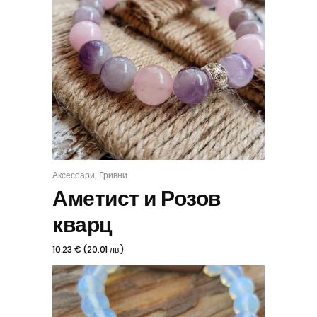
,
Аксесоари
Гривни
КУПИ
Аметист и Розов
кварц
10.23
€
(
20.01
лв.
)