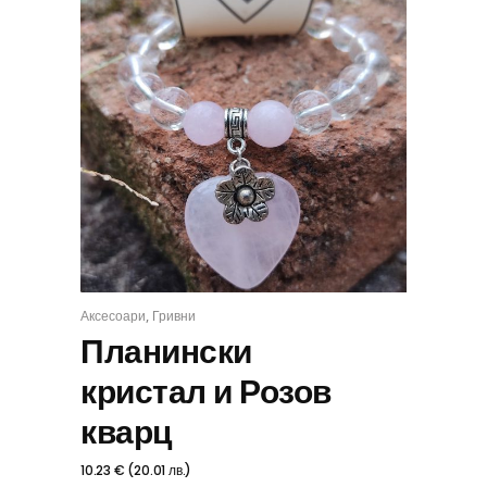
,
Аксесоари
Гривни
КУПИ
Планински
кристал и Розов
кварц
10.23
€
(
20.01
лв.
)