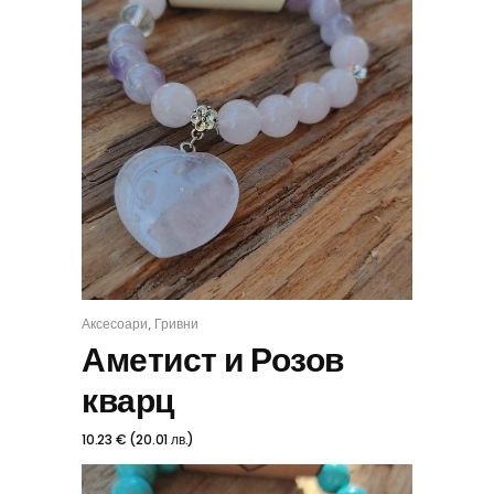
,
Аксесоари
Гривни
КУПИ
Аметист и Розов
кварц
10.23
€
(
20.01
лв.
)