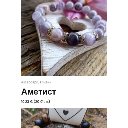
,
Аксесоари
Гривни
КУПИ
Аметист
10.23
€
(
20.01
лв.
)