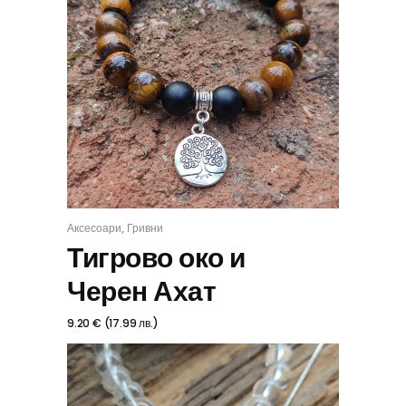
,
Аксесоари
Гривни
КУПИ
Тигрово око и
Черен Ахат
9.20
€
(
17.99
лв.
)