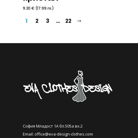
9.20
€
(
17.99
лв.
)
1
2
3
…
22
София Младост 1А бл.505а вх.2
Email:
office@eva-design-clothes.com