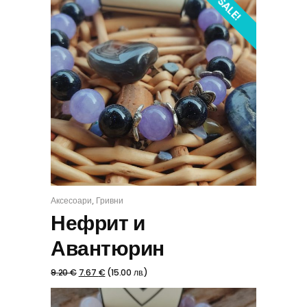
SALE!
,
Аксесоари
Гривни
КУПИ
Нефрит и
Авантюрин
9.20
€
7.67
€
(
15.00
лв.
)