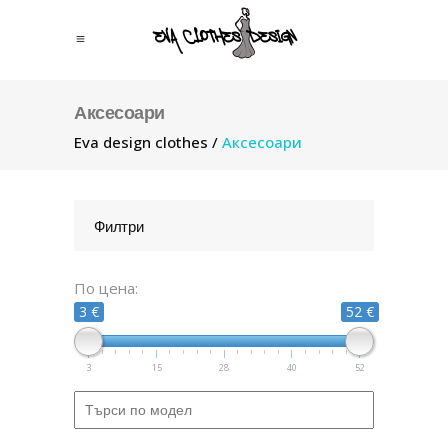
Аксесоари
Eva design clothes
/
Аксесоари
Филтри
По цена:
3 €
52 €
3
15
28
40
52