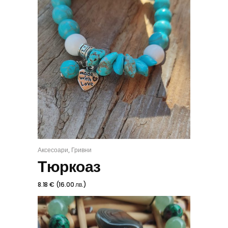
,
Аксесоари
Гривни
КУПИ
Тюркоаз
8.18
€
(
16.00
лв.
)