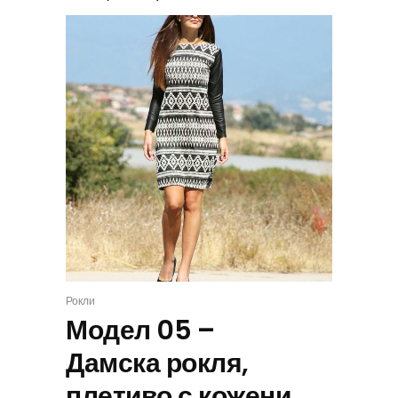
Рокли
ИЗБЕРИ
Модел 05 –
Дамска рокля,
плетиво с кожени