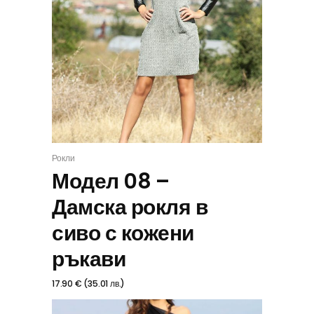
Рокли
ИЗБЕРИ
Модел 08 –
Дамска рокля в
сиво с кожени
ръкави
17.90
€
(
35.01
лв.
)