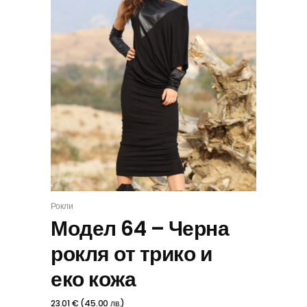
Рокли
ИЗБЕРИ
Модел 64 – Черна
рокля от трико и
еко кожа
23.01
€
(
45.00
лв.
)