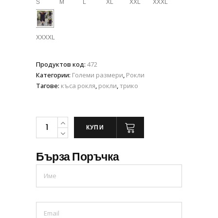
S
M
L
XL
XXL
XXXL
XXXXL
Продуктов код:
472
Категории:
Големи размери
,
Рокли
Тагове:
къса рокля
,
рокли
,
трико
КУПИ
Бърза Поръчка