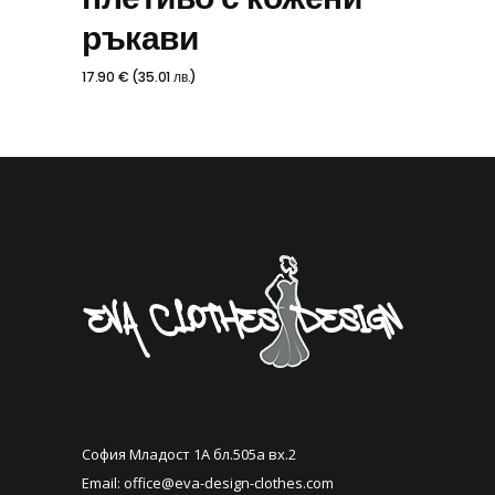
ръкави
17.90
€
(
35.01
лв.
)
София Младост 1А бл.505а вх.2
Email:
office@eva-design-clothes.com