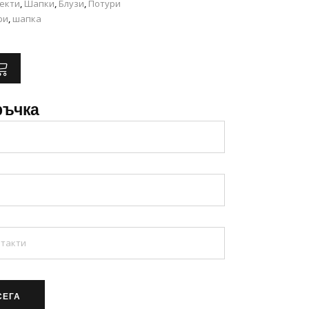
екти
,
Шапки
,
Блузи
,
Потури
ри
,
шапка
ръчка