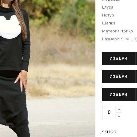
Блуза
Потур
Шапка
Материя: трико
Размери: S, M, L, X
ИЗБЕРИ
ИЗБЕРИ
ИЗБЕРИ
SKU:
23