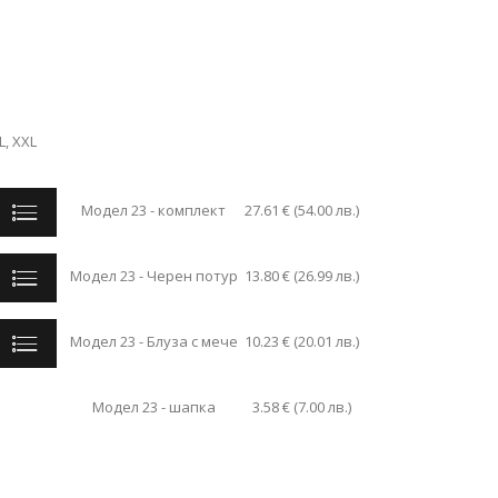
L, XXL
Модел 23 - комплект
27.61
€
(
54.00
лв.
)
Модел 23 - Черен потур
13.80
€
(
26.99
лв.
)
Модел 23 - Блуза с мече
10.23
€
(
20.01
лв.
)
Модел 23 - шапка
3.58
€
(
7.00
лв.
)