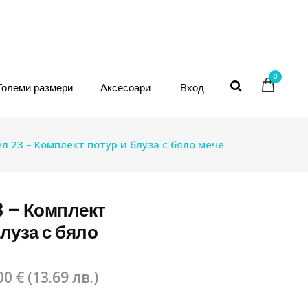
0
Големи размери
Аксесоари
Вход
л 23 – Комплект потур и блуза с бяло мече
 – Комплект
блуза с бяло
00
€
(
13.69
лв.
)