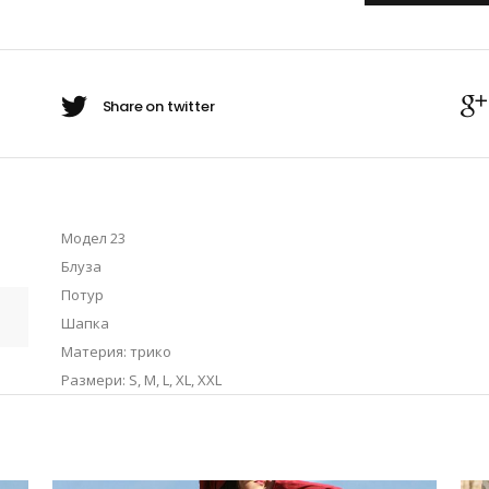
Модел 23
Блуза
Потур
Шапка
Материя: трико
Размери: S, M, L, XL, XXL