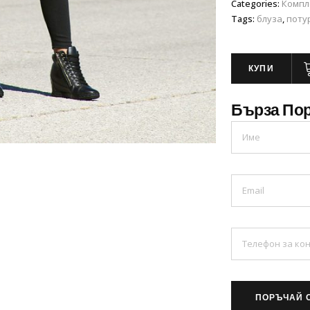
Categories:
Компл
Tags:
блуза
,
поту
КУПИ
Бърза По