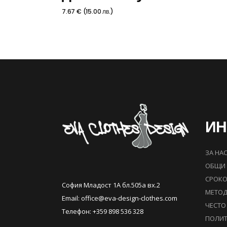
7.67
€
(
15.00
лв.
)
И
ЗА НА
ОБЩИ 
СРОКО
София Младост 1А бл.505а вх.2
МЕТОД
Email:
office@eva-design-clothes.com
ЧЕСТО
Телефон: +359 898 536 328
ПОЛИТ