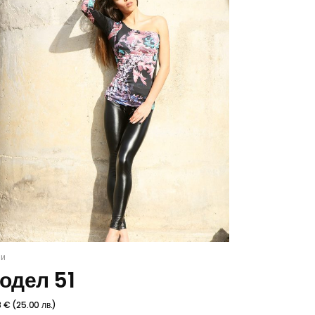
зи
ИЗБЕРИ
одел 51
8
€
(
25.00
лв.
)