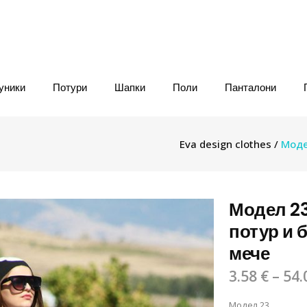
уники
Потури
Шапки
Поли
Панталони
Eva design clothes
/
Моде
Модел 23
потур и 
мече
3.58
€
–
54.
Модел 23