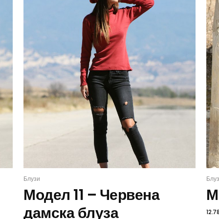
Блузи
Блу
ИЗБЕРИ
Модел 11 – Червена
М
дамска блуза
12.7