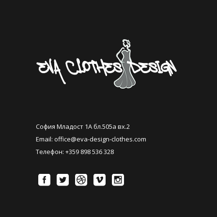
София Младост 1А бл.505а вх.2
Email:
office@eva-design-clothes.com
Телефон: +359 898 536 328