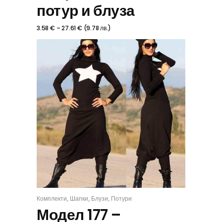
потур и блуза
3.58
€
–
27.61
€
(
9.78
лв.
)
,
,
,
Комплекти
Шапки
Блузи
Потури
КОМПЛЕКТ
Модел 177 –