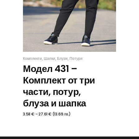
,
,
,
Комплекти
Шапки
Блузи
Потури
КОМПЛЕКТ
Модел 431 –
Комплект от три
части, потур,
блуза и шапка
3.58
€
–
27.61
€
(
13.69
лв.
)