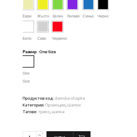
Екрю
Жълто
Зелен
Лилаво
Синьо
Черно
Бяло
Сиво
Червено
Размер
:
One Size
One
Size
Продуктов код:
damska-shapka
Категории:
Промоции
,
Шапки
Тагове:
трико
,
шапка