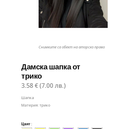
Снимките са обект на аторско право
Дамска шапка от
трико
3.58
€
(
7.00
лв.
)
Шапка
Материя: трико
Цвят
: