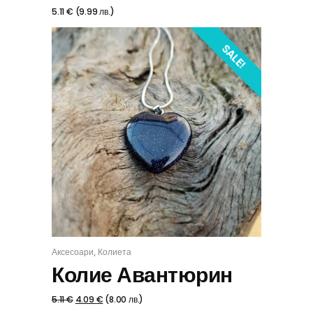
5.11
€
(
9.99
лв.
)
SALE!
,
Аксесоари
Колиета
КУПИ
Колие Авантюрин
5.11
€
4.09
€
(
8.00
лв.
)