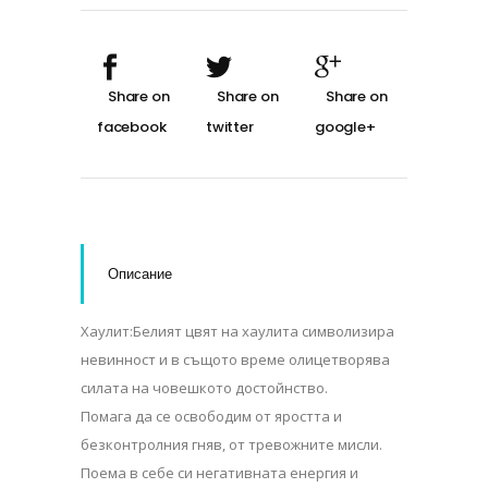
Описание
Хаулит:Белият цвят на хаулита символизира
невинност и в същото време олицетворява
силата на човешкото достойнство.
Помага да се освободим от яростта и
безконтролния гняв, от тревожните мисли.
Поема в себе си негативната енергия и