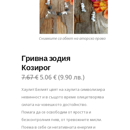
Снимките са обект на аторско право
Гривна зодия
Козирог
7.67
€
5.06
€
(
9.90
лв.
)
Хаулит:Белият цвят на хаулита символизира
невинност и в същото време олицетворява
силата на човешкото достойнство.
Помага да се освободим от яростта и
безконтролния гняв, от тревожните мисли.
Поема в себе си негативната енергия и