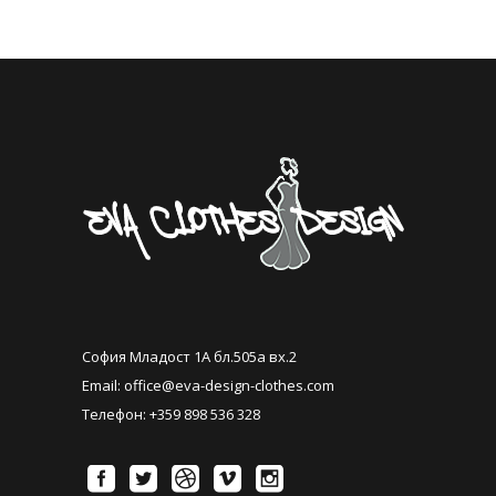
София Младост 1А бл.505а вх.2
Email:
office@eva-design-clothes.com
Телефон: +359 898 536 328