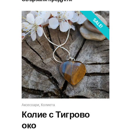
SALE!
,
Аксесоари
Колиета
КУПИ
Колие с Тигрово
око