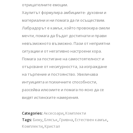
отрицателните емоции.
Хаулитът формулира амбициите- духовни и
материални и ни помага да ги осъществим.
Лабрадорът е камък, който провокира смели
мечти, помага да бъдат достигнати и прави
невъзможното възможно. Пази от неприятни
ситуации и от негативно настроени хора.
Помага за постигане на самостоятелност и
отърсване от несигурността, за изграждане
на търпение и постоянство. Увеличава
интуицията и психичните способности,
разсейва илюзиите и помага по-ясно да се
видят истинските намерения.
Categories:
Аксесоари
,
Комплекти
Tags:
Бижу
,
Блясък
,
Гривна
,
Естествен камък
,
Комплекти
,
Кристал