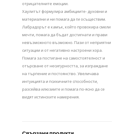
отрицателните емоции.
Хаулитът формулира амбициите- духовни и
материални и ни помага да ги осъществим.
Лабрадорът е камък, който провокира смели
мечти, помага да бъдат достигнати и прави
невъзможното възможно. Пази от неприятни
ситуации и от негативно настроени хора.
Помага за постигане на самостоятелност и
отърсване от несигурността, за изграждане
на търпение и постоянство. Увеличава
интуицията и психичните способности,
разсейва илюзиите и помага по-ясно да се
видят истинските намерения.
Свързани продукти