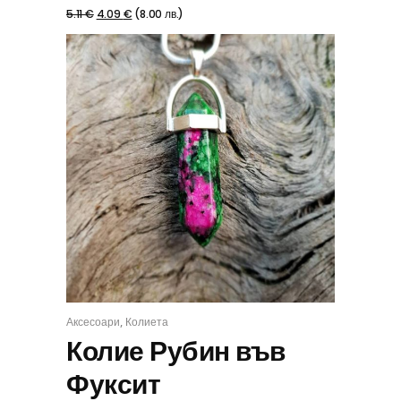
5.11
€
4.09
€
(
8.00
лв.
)
,
Аксесоари
Колиета
КУПИ
Колие Рубин във
Фуксит