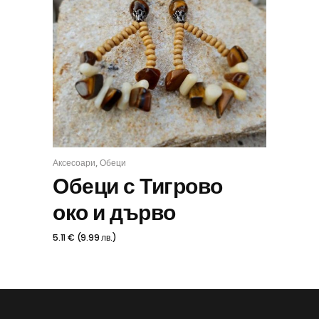
,
Аксесоари
Обеци
КУПИ
Обеци с Тигрово
око и дърво
5.11
€
(
9.99
лв.
)