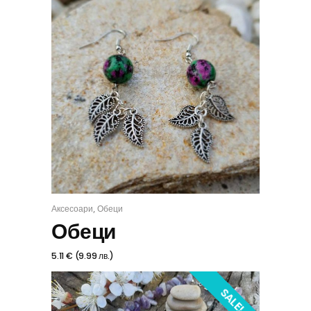
,
Аксесоари
Обеци
КУПИ
Обеци
5.11
€
(
9.99
лв.
)
SALE!