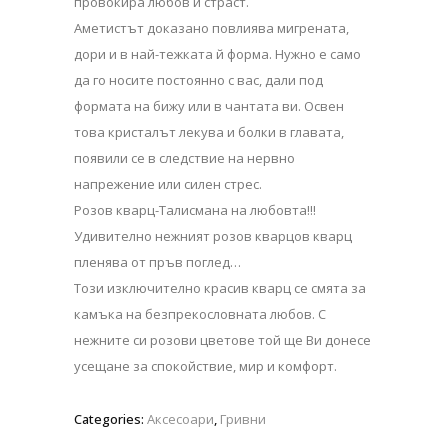
провокира любов и страст.
Аметистът доказано повлиява мигрената,
дори и в най-тежката й форма. Нужно е само
да го носите постоянно с вас, дали под
формата на бижу или в чантата ви. Освен
това кристалът лекува и болки в главата,
появили се в следствие на нервно
напрежение или силен стрес.
Розов кварц-Талисмана на любовта!!!
Удивително нежният розов кварцов кварц
пленява от пръв поглед…
Този изключително красив кварц се смята за
камъка на безпрекословната любов. С
нежните си розови цветове той ще Ви донесе
усещане за спокойствие, мир и комфорт.
Categories:
Аксесоари
,
Гривни