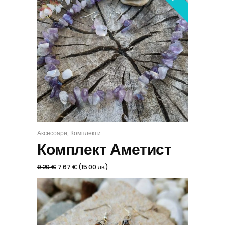
,
Аксесоари
Комплекти
КУПИ
Комплект Аметист
9.20
€
7.67
€
(
15.00
лв.
)