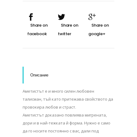
Описание
Аметистът е и много силен любовен
талисман, тъй като притежава свойството да
провокира любов и страст.
Аметистът доказано повлиява мигрената,
дори и в най-тежката й форма. Нужно е само
да го носите постоянно с вас, дали под