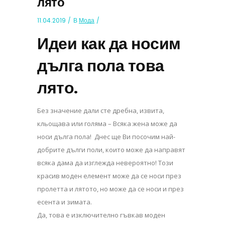
лято
11.04.2019
В
Мода
Идеи как да носим
дълга пола това
лято.
Без значение дали сте дребна, извита,
кльощава или голяма – Всяка жена може да
носи дълга пола! Днес ще Ви посочим най-
добрите дълги поли, които може да направят
всяка дама да изглежда невероятно! Този
красив моден елемент може да се носи през
пролетта и лятото, но може да се носи и през
есента и зимата.
Да, това е изключително гъвкав моден